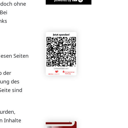
jedoch ohne
Bei
nks
iesen Seiten
b der
mung des
Seite sind
wurden,
n Inhalte