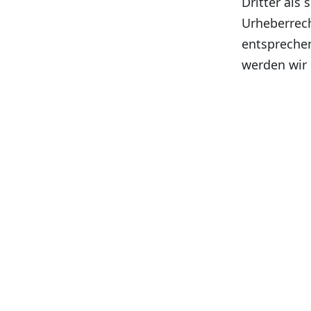
Dritter als
Urheberrec
entspreche
werden wir 