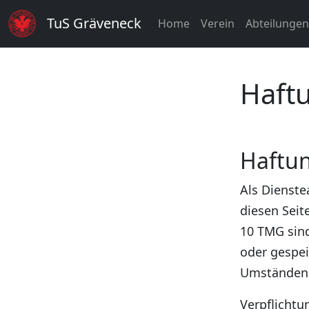
TuS Gräveneck
Home
Verein
Abteilunge
Haft
Haftun
Als Dienste
diesen Seit
10 TMG sind
oder gespe
Umständen z
Verpflichtu