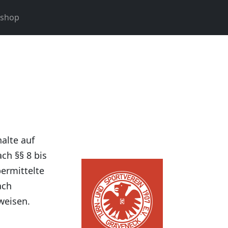
nshop
alte auf
ch §§ 8 bis
bermittelte
ach
weisen.