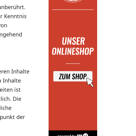
unberührt.
er Kenntnis
von
umgehend
eren Inhalte
 Inhalte
iten ist
lich. Die
liche
tpunkt der