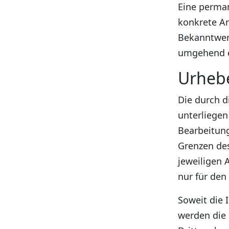
Eine perman
konkrete An
Bekanntwer
umgehend e
Urheb
Die durch d
unterliegen
Bearbeitung
Grenzen des
jeweiligen 
nur für den
Soweit die 
werden die 